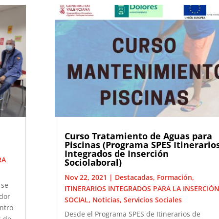
Curso Tratamiento de Aguas para
Piscinas (Programa SPES Itinerario
Integrados de Inserción
RA
Sociolaboral)
Nov 22, 2021
|
Destacadas
,
Formación
,
 se
ITINERARIOS INTEGRADOS PARA LA INSERCIÓ
edor
SOCIAL
,
Noticias
,
Servicios Sociales
entro
Desde el Programa SPES de Itinerarios de
s de