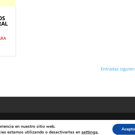
OS
RAL
ARA
Entradas siguien
riencia en nuestro sitio web.
Acepto
s. Diputacion Provincial Alicante
settings
.
ies estamos utilizando o desactivarlas en