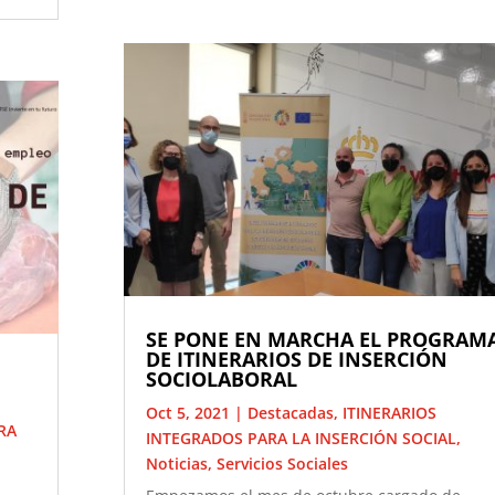
SE PONE EN MARCHA EL PROGRAM
DE ITINERARIOS DE INSERCIÓN
SOCIOLABORAL
Oct 5, 2021
|
Destacadas
,
ITINERARIOS
RA
INTEGRADOS PARA LA INSERCIÓN SOCIAL
,
Noticias
,
Servicios Sociales