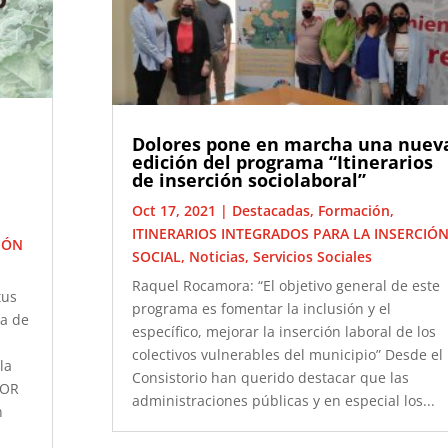
Dolores pone en marcha una nuev
edición del programa “Itinerarios
de inserción sociolaboral”
Oct 17, 2021
|
Destacadas
,
Formación
,
ITINERARIOS INTEGRADOS PARA LA INSERCIÓ
IÓN
SOCIAL
,
Noticias
,
Servicios Sociales
Raquel Rocamora: “El objetivo general de este
tus
programa es fomentar la inclusión y el
ma de
específico, mejorar la inserción laboral de los
colectivos vulnerables del municipio” Desde el
la
Consistorio han querido destacar que las
DOR
administraciones públicas y en especial los...
n