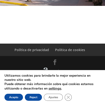
Política de privacidad
Política de cookies
Utilizamos cookies para brindarle la mejor experiencia en
© Copyright Servicio de Informática y Telecomunicaciones.
nuestro sitio web.
Diputacion Provincial Alicante
Puede obtener más información sobre qué cookies estamos
settings
.
utilizando o desactivarlas en
Cerrar el banner de coo
Acepto
Reject
Ajustes