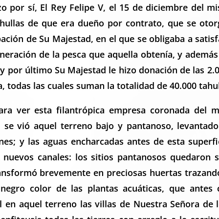
o por sí, El Rey Felipe V, el 15 de diciembre del
ahullas de que era dueño por contrato, que se oto
bación de Su Majestad, en el que se obligaba a sati
uneración de la pesca que aquella obtenía, y además
 y por último Su Majestad le hizo donación de las 2.
, todas las cuales suman la totalidad de 40.000 tahul
ra ver esta filantrópica empresa coronada del má
s se vió aquel terreno bajo y pantanoso, levantado
ones; y las aguas encharcadas antes de esta superfi
s nuevos canales: los sitios pantanosos quedaron 
transformó brevemente en preciosas huertas trazand
dinegro color de las plantas acuáticas, que antes 
 en aquel terreno las villas de Nuestra Señora de l