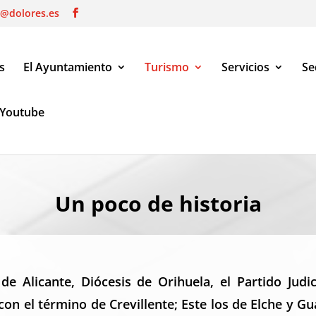
o@dolores.es
s
El Ayuntamiento
Turismo
Servicios
Se
Youtube
|
Turismo
|
Patrimonio cultural
Un poco de historia
de Alicante, Diócesis de Orihuela, el Partido Jud
 con el término
de Crevillente; Este los de Elche y G