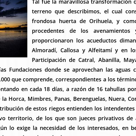
Tal fue la maravillosa transformación 
terreno que describimos, el cual con
frondosa huerta de Orihuela, y como
procedentes de los avenamientos
proporcionaron los acueductos diman
Almoradí, Callosa y Alfeitamí y en 
Participación de Catral, Abanilla, Ma
ías Fundaciones donde se aprovechan las aguas co
40.000 que comprende, correspondientes a los término
ontando en cada 18 días, a razón de 16 tahullas por
 la Horca, Mimbres, Panas, Berenguelas, Nuera, Con
stribución de estos riegos entienden los intendentes
vo territorio, de los que son jueces privativos de
ún lo exige la necesidad de los interesados, en be