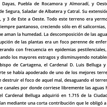
as Dayas, Puebla de Rocamora y Almoradí, y Oest
 de Segura, Saladar de Albatera y Catral. Su extensió
, y 3 de Este a Oeste. Todo este terreno era yerm
iempre pantanoso, creciendo sólo en él salicornias,
que aman la humedad. La descomposición de las agua
rrupción de las plantas era un foco perenne de enf
erando con frecuencia en epidemias pestilenciales,
sando los mayores estragos y disminuyendo notable
bispo de Cartagena, el Cardenal D. Luis Belluga y
rte se había apoderado de uno de los mejores terr
e destruir el foco de aquel mal, desaguando el terre
e canales por donde corriese libremente las aguas ha
el Cardenal Belluga adquirió en 1.715 de la Ciuda
cían mediante una corta contribución que le obligó 