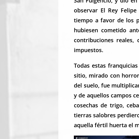
San Fulgencio, y dió en
observar El Rey Felipe
tiempo a favor de los p
hubiesen cometido ant
contribuciones reales,
impuestos.
Todas estas franquicias
sitio, mirado con horro
del suelo, fue multiplic
y de aquellos campos c
cosechas de trigo, cebad
tierras salobres perdie
aquella fértil huerta el 