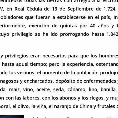
 enfiteusis todas las tierras con arreglo a la escr
 V, en Real Cédula de 13 de Septiembre de 1.724
obladores que fueran a establecerse en el país, in
eriormente, exención de quintas por 40 años y 
 cuyo privilegio se ha ido prorrogando hasta 1.84
 y privilegios eran necesarios para que los hombre
r hasta aquel tiempo; pero la experiencia, ostentand
ando los vecinos: el aumento de la población produjo 
enagosos y encharcados, depósito de enfermedades y
a, maiz, vino, aceite, seda, cáñamo, lino, banilla,
ron con las labores, con los abonos y los riegos, y 
moral, el olivo, la viña, el naranjo de China y frutales