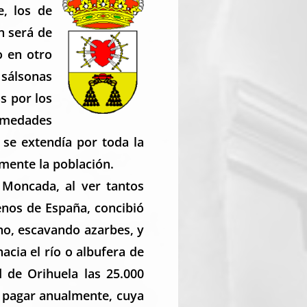
e, los de
n será de
o en otro
 sálsonas
s por los
ermedades
 se extendía por toda la
mente la población.
 Moncada, al ver tantos
enos de España, concibió
no, escavando azarbes, y
cia el río o albufera de
d de Orihuela las 25.000
a pagar anualmente, cuya