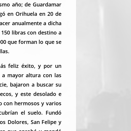
 mismo año; de Guardamar
rgó en Orihuela en 20 de
sfacer anualmente a dicha
 150 libras con destino a
000 que forman lo que se
las.
s feliz éxito, y por un
 a mayor altura con las
cie, bajaron a buscar su
secos, y este desolado e
o con hermosos y varios
cubrían el suelo. Fundó
os Dolores, San Felipe y