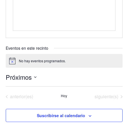
Eventos en este recinto
No hay eventos programados.
Aviso
Próximos
Selecciona
la
Eventos
Eventos
anterior(es)
Hoy
siguiente(s)
fecha.
Suscribirse al calendario