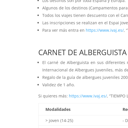
Los destinos son por toda España y Europa.
Algunos de los destinos (Campamentos para jó
Todos los viajes tienen descuento con el Car
Las inscripciones se realizan en el Espai Jove
Para ver más entra en
https://www.ivaj.es/
, 
CARNET DE ALBERGUISTA
El carné de Alberguista en sus diferentes m
Internacional de Albergues Juveniles, más d
Regalo de la guía de albergues juveniles 200
Validez de 1 año.
Si quieres más:
https://www.ivaj.es/
, “TIEMPO 
Modalidades
Re
> joven (14-25)
- D