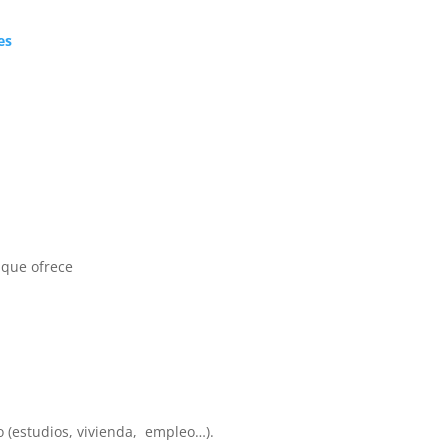
es
 que ofrece
o (estudios, vivienda, empleo…).