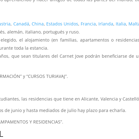
ustria
,
Canadá
,
China
,
Estados Unidos
,
Francia
,
Irlanda
,
Italia
,
Malt
és, alemán, italiano, portugués y ruso.
 elegido, el alojamiento (en familias, apartamentos o residenc
rante toda la estancia.
años, que sean titulares del Carnet Jove podrán beneficiarse de 
ORMACIÓN” y “CURSOS TURIAVAJ”.
tudiantes, las residencias que tiene en Alicante, Valencia y Castell
dos de junio y hasta mediados de julio hay plazo para echarla.
CAMPAMENTOS Y RESIDENCIAS”.
L