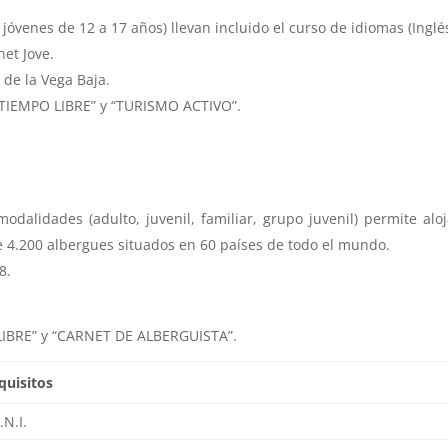
venes de 12 a 17 años) llevan incluido el curso de idiomas (Inglés
net Jove.
 de la Vega Baja.
“TIEMPO LIBRE” y “TURISMO ACTIVO”.
odalidades (adulto, juvenil, familiar, grupo juvenil) permite al
e 4.200 albergues situados en 60 países de todo el mundo.
8.
LIBRE” y “CARNET DE ALBERGUISTA”.
quisitos
.N.I.