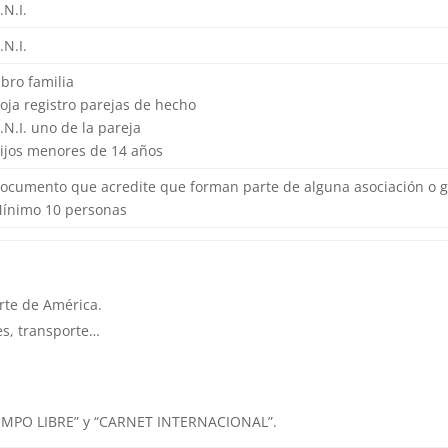
.N.I.
.N.I.
Libro familia
Hoja registro parejas de hecho
D.N.I. uno de la pareja
Hijos menores de 14 años
Documento que acredite que forman parte de alguna asociación o 
Mínimo 10 personas
arte de América.
es, transporte…
IEMPO LIBRE” y “CARNET INTERNACIONAL”.