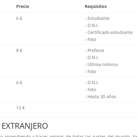
Precio
Requisitos
6 €
- Estudiante
- D.N.I.
- Certificado estudiante
- Foto
8 €
- Profesor
- D.N.I.
- Última nómina
- Foto
6 €
- D.N.I.
- Foto
- Hasta 30 años
12 €
L EXTRANJERO
do aprendiendo y hacer amigos de todas las partes del mundo, tie