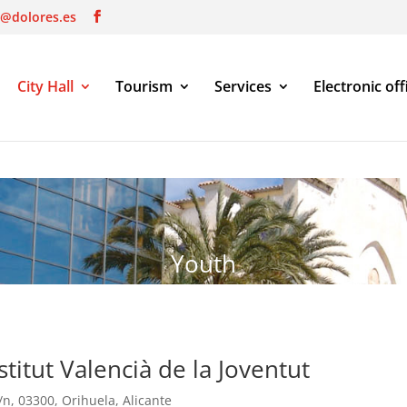
o@dolores.es
City Hall
Tourism
Services
Electronic off
Youth
titut Valencià de la Joventut
s/n, 03300, Orihuela, Alicante