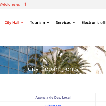
o@dolores.es
City Hall
Tourism
Services
Electronic off
City Departments
Agencia de Des. Local
Biblioteca