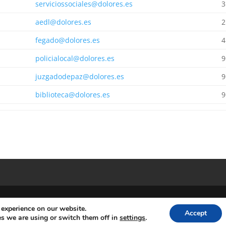
serviciossociales@dolores.es
3
aedl@dolores.es
2
fegado@dolores.es
4
policialocal@dolores.es
9
juzgadodepaz@dolores.es
9
biblioteca@dolores.es
9
 experience on our website.
Accept
s. Diputacion Provincial Alicante
s we are using or switch them off in
settings
.