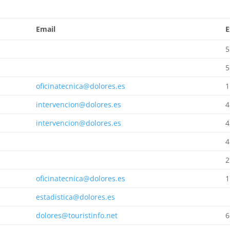
Email
E
5
5
oficinatecnica@dolores.es
1
intervencion@dolores.es
4
intervencion@dolores.es
4
4
2
oficinatecnica@dolores.es
1
estadistica@dolores.es
dolores@touristinfo.net
6