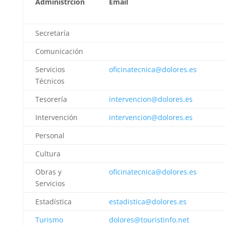
Administrción
Email
Secretaría
Comunicación
Servicios
oficinatecnica@dolores.es
Técnicos
Tesorería
intervencion@dolores.es
Intervención
intervencion@dolores.es
Personal
Cultura
Obras y
oficinatecnica@dolores.es
Servicios
Estadística
estadistica@dolores.es
Turismo
dolores@touristinfo.net