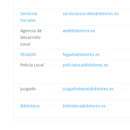
Servicios
serviciossociales@dolores.es
Sociales
Agencia de
aedl@dolores.es
Desarrollo
Local
FEGADO
fegado@dolores.es
Policía Local
policialocal@dolores.es
Juzgado
juzgadodepaz@dolores.es
Biblioteca
biblioteca@dolores.es