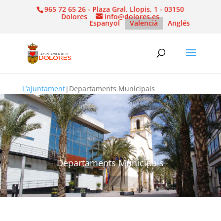
965 72 65 26 - Plaza Gral. Llopis, 1 - 03150
Dolores
info@dolores.es
Espanyol
Valencià
Anglés
L’ajuntament
|
Departaments Municipals
Departaments Municipals