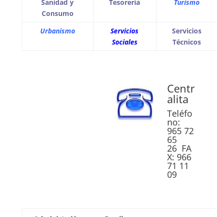
Sanidad y
Tesorería
Turismo
Consumo
Urbanismo
Servicios
Servicios
Sociales
Técnicos
Centr
alita
Teléfo
no:
965 72
65
26
FA
X: 966
71 11
09