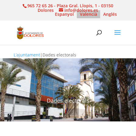
965 72 65 26 - Plaza Gral. Llopis, 1 - 03150
Dolores
info@dolores.es
Espanyol
Valencià
Anglés
L’ajuntament
|
Dades electorals
Dades electorals