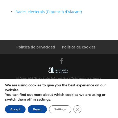
Dades electorals (Diputació d’Alacant)
Política de privacidad
Política de cookies
© Copyright Servicio de Informática y Telecomunicaciones.
Diputacion Provincial Alicante
We are using cookies to give you the best experience on our
website.
You can find out more about which cookies we are using or
switch them off in
settings
.
Close GDPR Cookie Ban
Accept
Reject
Settings