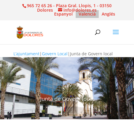
965 72 65 26 - Plaza Gral. Llopis, 1 - 03150
Dolores
info@dolores.es
Espanyol
Valencià
Anglés
L’ajuntament
|
Govern Local
|
Junta de Govern local
Junta de Govern local