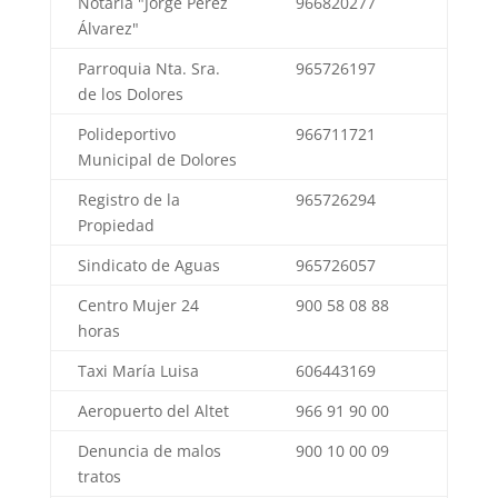
Notaria "Jorge Pérez
966820277
Álvarez"
Parroquia Nta. Sra.
965726197
de los Dolores
Polideportivo
966711721
Municipal de Dolores
Registro de la
965726294
Propiedad
Sindicato de Aguas
965726057
Centro Mujer 24
900 58 08 88
horas
Taxi María Luisa
606443169
Aeropuerto del Altet
966 91 90 00
Denuncia de malos
900 10 00 09
tratos