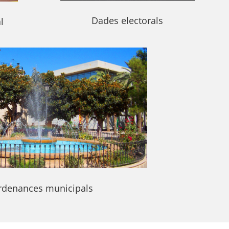
Dades electorals
l
rdenances municipals