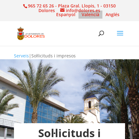
965 72 65 26 - Plaza Gral. Llopis, 1 - 03150
Dolores
info@dolores.es
Espanyol
Valencià
Anglés
Serveis
|
Sol·licituds i impresos
Sol·licituds i