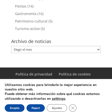
Fiestas
(14)
Gastronomía
(16)
Patrimonio-cultural
(5)
Turismo-activo
(5)
Archivo de noticias
Archivo
de
noticias
Política de privacidad
Política de cookies
Utilizamos cookies para brindarle la mejor experiencia en
nuestro sitio web.
Puede obtener más información sobre qué cookies estamos
settings
.
utilizando o desactivarlas en
© Copyright Servicio de Informática y Telecomunicaciones.
Cerrar el banner de coo
Acepto
Reject
Ajustes
Diputacion Provincial Alicante