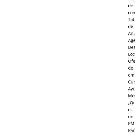
de
con
Tab
de
An
Age
Des
Loc
Ofe
de
em
Cur
Ay
Mov
¿Q
es
un
PM
Par