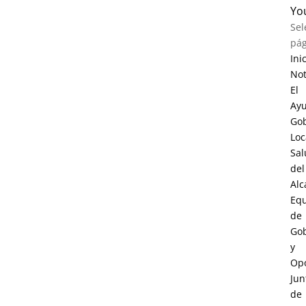
Yo
Sel
pág
Ini
Not
El
Ay
Go
Loc
Sal
del
Alc
Eq
de
Go
y
Opo
Jun
de