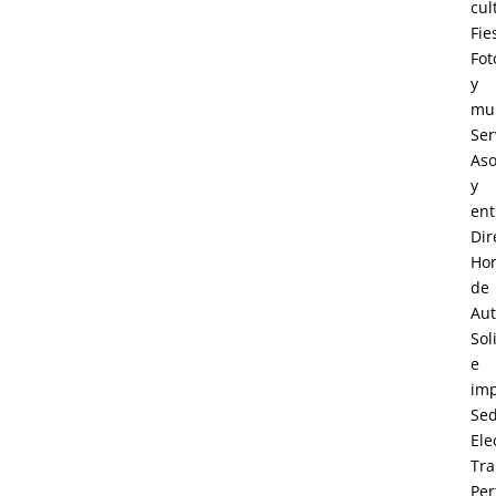
cul
Fie
Fot
y
mul
Ser
Aso
y
ent
Dir
Hor
de
Au
Sol
e
im
Se
Ele
Tra
Perf