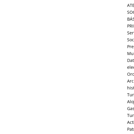
AT
SO
BÁ
PR
Ser
Soc
Pre
Mun
Dat
ele
Or
Arc
his
Tu
Alo
Ga
Tu
Act
Pat