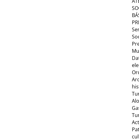
AT
SO
BÁ
PR
Ser
Soc
Pr
Mu
Da
ele
Or
Ar
his
Tu
Al
Ga
Tu
Act
Pa
cul