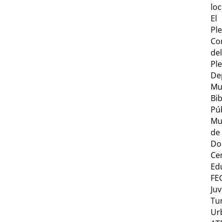
loc
El
Pl
Co
del
Pl
De
Mu
Bib
Pú
Mu
de
Do
Ce
Ed
FE
Ju
Tu
Ur