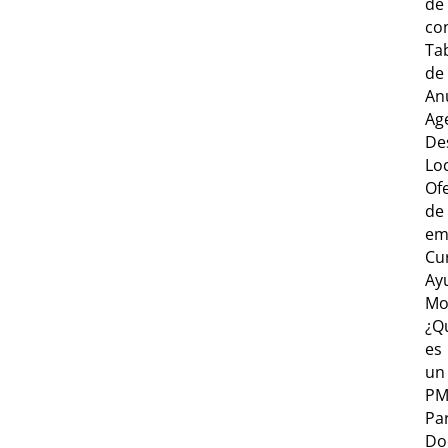
de
co
Ta
de
An
Ag
De
Lo
Of
de
em
Cu
Ay
Mo
¿Q
es
un
PM
Par
Do