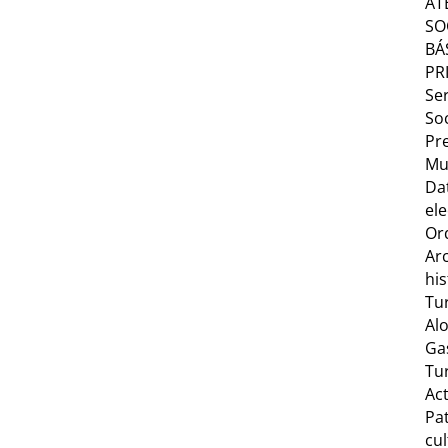
AT
SO
BÁ
PR
Ser
Soc
Pr
Mu
Da
ele
Or
Ar
his
Tu
Al
Ga
Tu
Act
Pa
cul