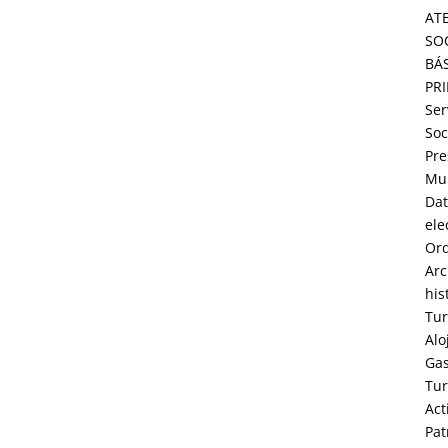
AT
SO
BÁ
PR
Ser
Soc
Pre
Mun
Dat
ele
Or
Arc
his
Tu
Alo
Ga
Tu
Act
Pat