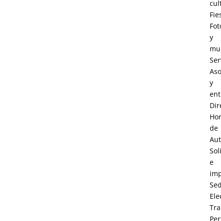
cul
Fie
Fot
y
mul
Ser
Aso
y
ent
Dir
Hor
de
Au
Sol
e
im
Se
Ele
Tra
Perf