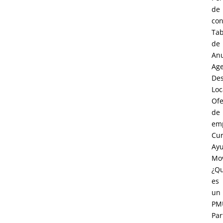
de
con
Tab
de
An
Age
Des
Loc
Ofe
de
em
Cur
Ay
Mov
¿Q
es
un
PM
Par