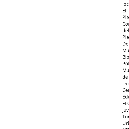
loc
El
Pl
Co
del
Pl
De
Mu
Bib
Pú
Mu
de
Do
Ce
Ed
FE
Ju
Tu
Ur