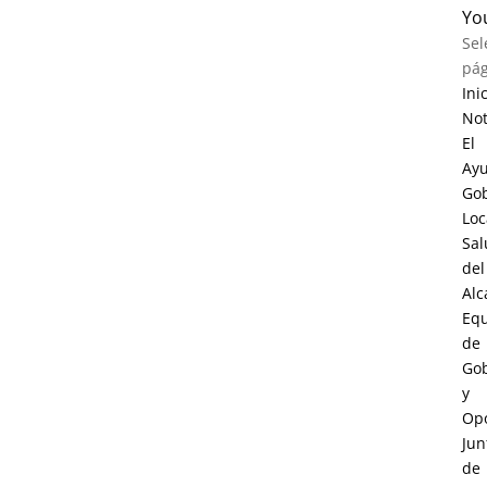
Yo
Sel
pág
Ini
Not
El
Ay
Go
Loc
Sal
del
Alc
Eq
de
Go
y
Opo
Jun
de