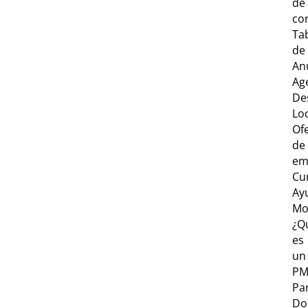
de
co
Ta
de
An
Ag
De
Lo
Of
de
em
Cu
Ay
Mo
¿Q
es
un
PM
Par
Do