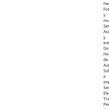
Fie
Fo
y
mu
Ser
As
y
en
Dir
Ho
de
Au
Sol
e
im
Se
Ele
Tr
Per