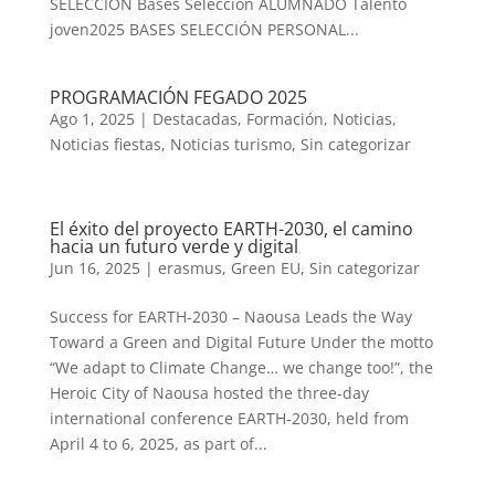
SELECCIÓN Bases Selección ALUMNADO Talento
joven2025 BASES SELECCIÓN PERSONAL...
PROGRAMACIÓN FEGADO 2025
Ago 1, 2025
|
Destacadas
,
Formación
,
Noticias
,
Noticias fiestas
,
Noticias turismo
,
Sin categorizar
El éxito del proyecto EARTH-2030, el camino
hacia un futuro verde y digital
Jun 16, 2025
|
erasmus
,
Green EU
,
Sin categorizar
Success for EARTH-2030 – Naousa Leads the Way
Toward a Green and Digital Future Under the motto
“We adapt to Climate Change… we change too!”, the
Heroic City of Naousa hosted the three-day
international conference EARTH-2030, held from
April 4 to 6, 2025, as part of...