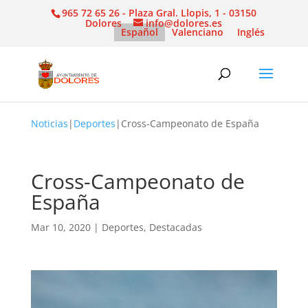
965 72 65 26 - Plaza Gral. Llopis, 1 - 03150
Dolores
info@dolores.es
Español
Valenciano
Inglés
Noticias
|
Deportes
|
Cross-Campeonato de España
Cross-Campeonato de
España
Mar 10, 2020
|
Deportes
,
Destacadas