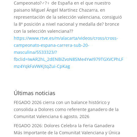
Campeonato
?‍♂️
?‍♀️
de España en el que nuestro
paisano Miguel Ángel Martínez Chazarra, en
representación de la selección valenciana, consiguió
la
8️ª
posición a nivel nacional y medalla de
?
bronce
con la selección valenciana
?
?
https://www.rtve.es/m/alacarta/videos/cross/cross-
campeonato-espana-carrera-sub-20-
masculina/5533323/?
fbclid=IwAR2hL_2dENBiZvoN8SMe4YwI979TGXVCPhLF
mz4YqkFaVWKjtqZui-CpKag
Últimas noticias
FEGADO 2026 cierra con un balance histórico y
consolida a Dolores como referente ganadero de la
Comunitat Valenciana
6 agosto, 2026
FEGADO 2026: Dolores Celebra la Feria Ganadera
Más Importante de la Comunitat Valenciana y Única