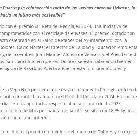
 Puerta y la colaboración tanto de los vecinos como de Urbaser, la
 hacia un futuro más sostenible”
 con el premio «El Reto del Reciclaje» 2024, una iniciativa de
omprometidos con el reciclaje de envases. El premio, dotado con
cto celebrado en el Salón de Plenos del Ayuntamiento, con la
olores, David Nortes; el Director de Calidad y Educación Ambienta
ing de Ecoembes, Juan Manuel Alonso de Velasco; y el Presidente d
los han coincidido en que «en Dolores se está trabajando bien en
 Recogida de Residuos Puerta a Puerta está funcionando bien y
de la Vega Baja por ser el que mayor incremento ha registrado en l
marillo durante la campaña «El Reto del Reciclaje» 2024. En concre
dia de kilos aportados respecto al mismo periodo de 2023,
la media de kilos por habitante, la cifra se sitúa en 18,35 kg, lo q
ión con el año anterior.
 ha recibido el premio en nombre del pueblo de Dolores y ha expr