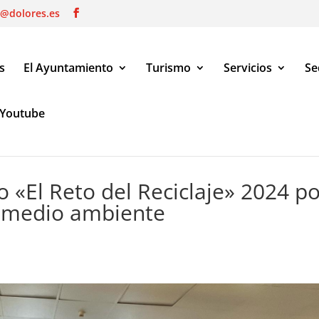
o@dolores.es
s
El Ayuntamiento
Turismo
Servicios
Se
Youtube
«El Reto del Reciclaje» 2024 por su compromiso con el medio ambi
 «El Reto del Reciclaje» 2024 p
 medio ambiente