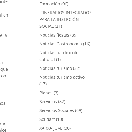
ante
Formación
(96)
ITINERARIOS INTEGRADOS
al en
PARA LA INSERCIÓN
SOCIAL
(21)
Noticias fiestas
(89)
e la
Noticias Gastronomía
(16)
Noticias patrimonio
cultural
(1)
 un
Noticias turismo
(32)
 que
 con
Noticias turismo activo
(17)
Plenos
(3)
Servicios
(82)
mos
Servicios Sociales
(69)
l
Solidart
(10)
mano
XARXA JOVE
(30)
alce