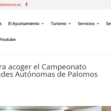
o@dolores.es
s
El Ayuntamiento
Turismo
Servicios
Se
Youtube
acoger el Campeonato Nacional de Comunidades Autónomas de Pal
ara acoger el Campeonato
ades Autónomas de Palomos