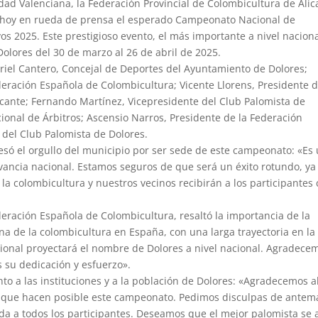
ad Valenciana, la Federación Provincial de Colombicultura de Alic
o hoy en rueda de prensa el esperado Campeonato Nacional de
2025. Este prestigioso evento, el más importante a nivel nacion
Dolores del 30 de marzo al 26 de abril de 2025.
riel Cantero, Concejal de Deportes del Ayuntamiento de Dolores;
eración Española de Colombicultura; Vicente Llorens, Presidente d
icante; Fernando Martínez, Vicepresidente del Club Palomista de
ional de Árbitros; Ascensio Narros, Presidente de la Federación
o del Club Palomista de Dolores.
esó el orgullo del municipio por ser sede de este campeonato: «Es
vancia nacional. Estamos seguros de que será un éxito rotundo, ya
la colombicultura y nuestros vecinos recibirán a los participantes
eración Española de Colombicultura, resaltó la importancia de la
na de la colombicultura en España, con una larga trayectoria en la
ional proyectará el nombre de Dolores a nivel nacional. Agradece
s su dedicación y esfuerzo».
o a las instituciones y a la población de Dolores: «Agradecemos a
os que hacen posible este campeonato. Pedimos disculpas de ante
ida a todos los participantes. Deseamos que el mejor palomista se 