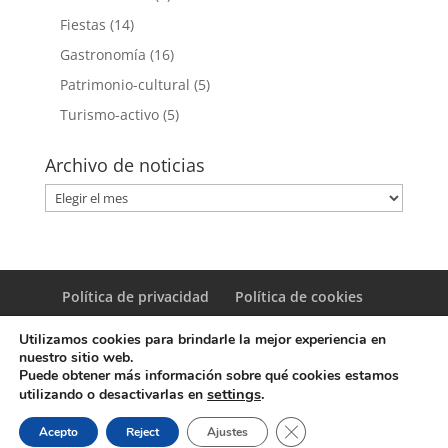
Fiestas
(14)
Gastronomía
(16)
Patrimonio-cultural
(5)
Turismo-activo
(5)
Archivo de noticias
Archivo
de
noticias
Política de privacidad
Política de cookies
Utilizamos cookies para brindarle la mejor experiencia en
nuestro sitio web.
Puede obtener más información sobre qué cookies estamos
settings
.
utilizando o desactivarlas en
© Copyright Servicio de Informática y Telecomunicaciones.
Cerrar el banner de coo
Acepto
Reject
Ajustes
Diputacion Provincial Alicante