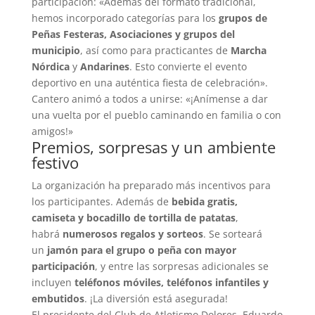
participación: «Además del formato tradicional,
hemos incorporado categorías para los
grupos de
Peñas Festeras, Asociaciones y grupos del
municipio
, así como para practicantes de
Marcha
Nórdica
y
Andarines
. Esto convierte el evento
deportivo en una auténtica fiesta de celebración».
Cantero animó a todos a unirse: «¡Anímense a dar
una vuelta por el pueblo caminando en familia o con
amigos!»
Premios, sorpresas y un ambiente
festivo
La organización ha preparado más incentivos para
los participantes. Además de
bebida gratis,
camiseta y bocadillo de tortilla de patatas
,
habrá
numerosos regalos y sorteos
. Se sorteará
un
jamón para el grupo o peña con mayor
participación
, y entre las sorpresas adicionales se
incluyen
teléfonos móviles, teléfonos infantiles y
embutidos
. ¡La diversión está asegurada!
El presidente del Club de Atletismo Dolores, Eduardo