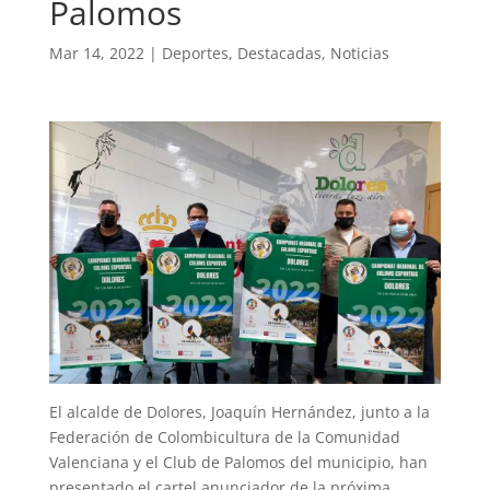
Palomos
Mar 14, 2022
|
Deportes
,
Destacadas
,
Noticias
El alcalde de Dolores, Joaquín Hernández, junto a la
Federación de Colombicultura de la Comunidad
Valenciana y el Club de Palomos del municipio, han
presentado el cartel anunciador de la próxima