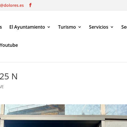
o@dolores.es
s
El Ayuntamiento
Turismo
Servicios
Se
Youtube
 N
 25 N
VE