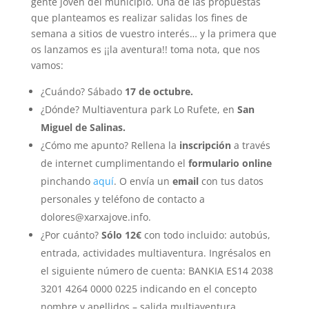
gente joven del municipio. Una de las propuestas
que planteamos es realizar salidas los fines de
semana a sitios de vuestro interés… y la primera que
os lanzamos es ¡¡la aventura!! toma nota, que nos
vamos:
¿Cuándo? Sábado
17 de octubre.
¿Dónde? Multiaventura park Lo Rufete, en
San
Miguel de Salinas.
¿Cómo me apunto? Rellena la
inscripción
a través
de internet cumplimentando el
formulario online
pinchando
aquí
. O envía un
email
con tus datos
personales y teléfono de contacto a
dolores@xarxajove.info.
¿Por cuánto?
Sólo 12€
con todo incluido: autobús,
entrada, actividades multiaventura. Ingrésalos en
el siguiente número de cuenta: BANKIA ES14 2038
3201 4264 0000 0225 indicando en el concepto
nombre y apellidos – salida multiaventura.