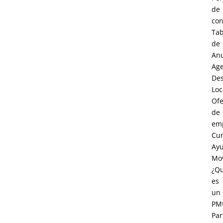
de
con
Tab
de
An
Age
Des
Loc
Ofe
de
em
Cur
Ay
Mov
¿Q
es
un
PM
Par