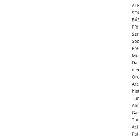
AT
SO
BÁ
PR
Ser
Soc
Pre
Mun
Dat
ele
Or
Arc
his
Tu
Alo
Ga
Tu
Act
Pat