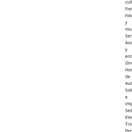
cul
Fie
Fot
y
mul
Ser
Aso
y
ent
Dir
Hor
de
Au
Sol
e
im
Se
Ele
Tra
Perf