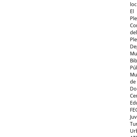
loc
El
Pl
Co
del
Pl
De
Mu
Bib
Pú
Mu
de
Do
Ce
Ed
FE
Ju
Tu
Ur