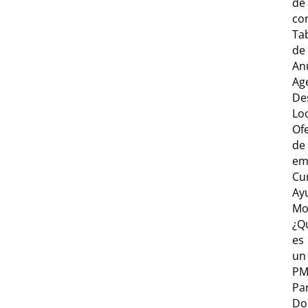
de
co
Ta
de
An
Ag
De
Lo
Of
de
em
Cu
Ay
Mo
¿Q
es
un
PM
Par
Do