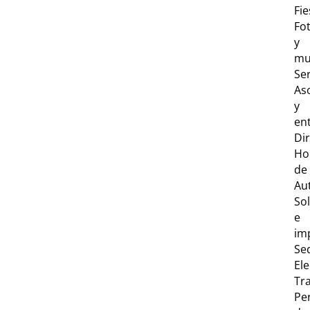
Fie
Fo
y
mu
Ser
As
y
en
Dir
Ho
de
Au
Sol
e
im
Se
Ele
Tr
Per