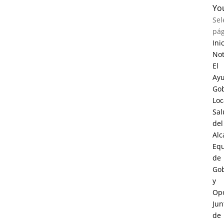
Yo
Sel
pág
Ini
Not
El
Ay
Go
Loc
Sal
del
Alc
Eq
de
Go
y
Opo
Jun
de