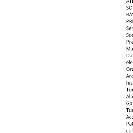
AT
SO
BÁ
PR
Ser
Soc
Pr
Mu
Da
ele
Or
Ar
his
Tu
Al
Ga
Tu
Act
Pa
cul