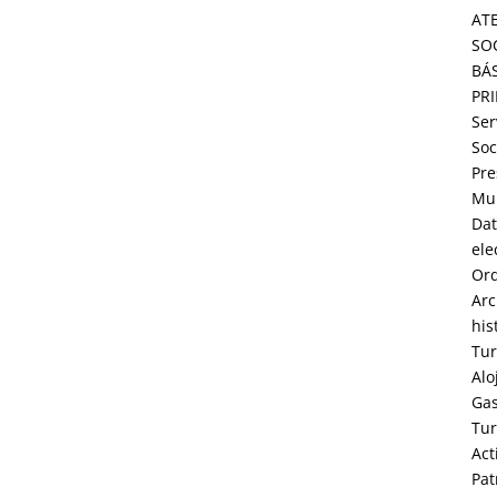
AT
SO
BÁ
PR
Ser
Soc
Pre
Mun
Dat
ele
Or
Arc
his
Tu
Alo
Ga
Tu
Act
Pat