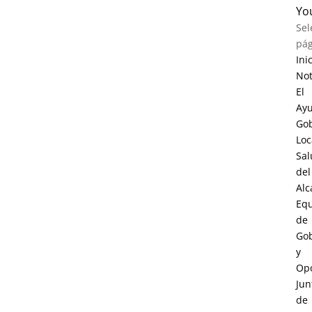
Yo
Sel
pág
Ini
Not
El
Ay
Go
Loc
Sal
del
Alc
Eq
de
Go
y
Opo
Jun
de