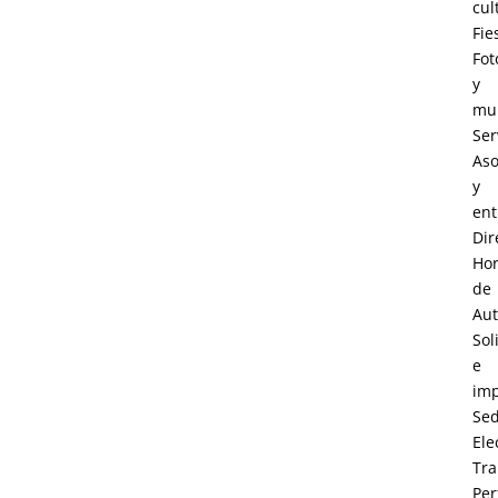
cul
Fie
Fot
y
mul
Ser
Aso
y
ent
Dir
Hor
de
Au
Sol
e
im
Se
Ele
Tra
Perf