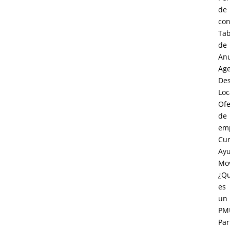
de
con
Tab
de
An
Age
Des
Loc
Ofe
de
em
Cur
Ay
Mov
¿Q
es
un
PM
Par