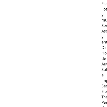
Fie
Fo
y
mu
Ser
As
y
en
Dir
Ho
de
Au
Sol
e
im
Se
Ele
Tr
Per