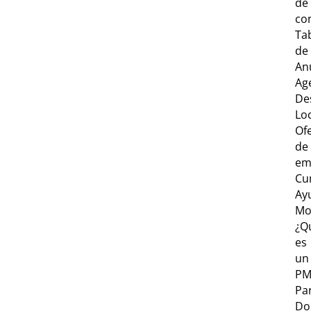
de
co
Ta
de
An
Ag
De
Lo
Of
de
em
Cu
Ay
Mo
¿Q
es
un
PM
Par
Do