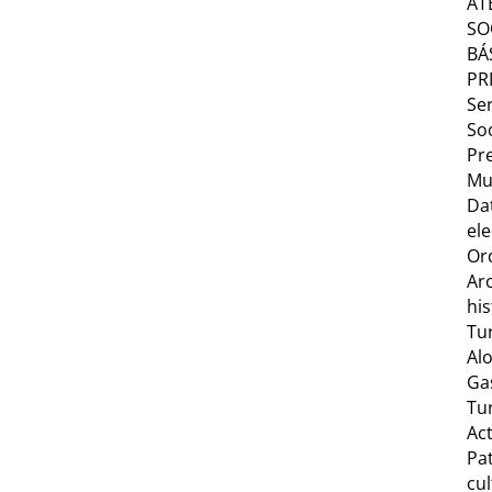
AT
SO
BÁ
PR
Ser
Soc
Pr
Mu
Da
ele
Or
Ar
his
Tu
Al
Ga
Tu
Act
Pa
cul