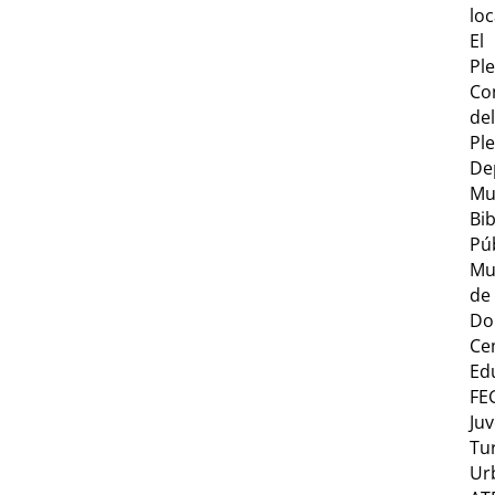
loc
El
Pl
Co
del
Pl
De
Mu
Bib
Pú
Mu
de
Do
Ce
Ed
FE
Ju
Tu
Ur