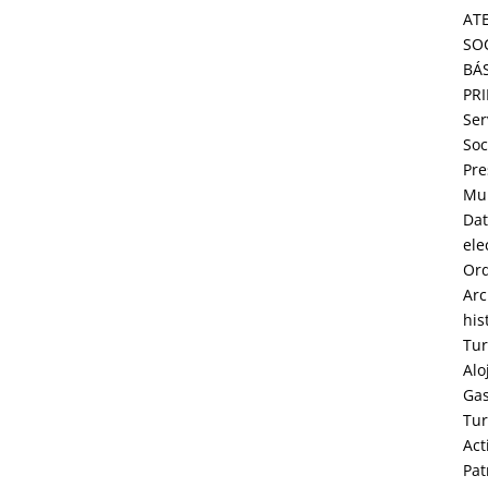
AT
SO
BÁ
PR
Ser
Soc
Pre
Mun
Dat
ele
Or
Arc
his
Tu
Alo
Ga
Tu
Act
Pat