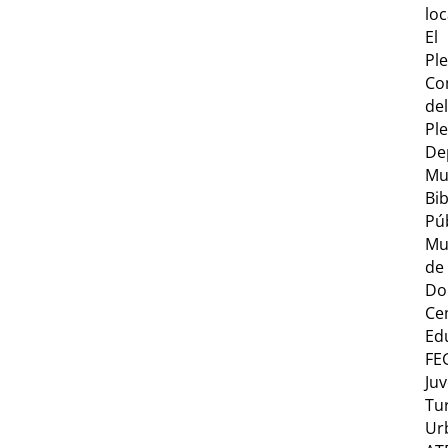
loc
El
Pl
Co
del
Pl
De
Mu
Bib
Pú
Mu
de
Do
Ce
Ed
FE
Ju
Tu
Ur