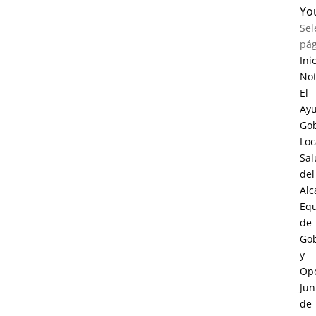
Yo
Sel
pág
Ini
Not
El
Ay
Go
Loc
Sal
del
Alc
Eq
de
Go
y
Opo
Jun
de