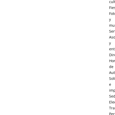
cul
Fie
Fot
y
mul
Ser
Aso
y
ent
Dir
Hor
de
Au
Sol
e
im
Se
Ele
Tra
Perf