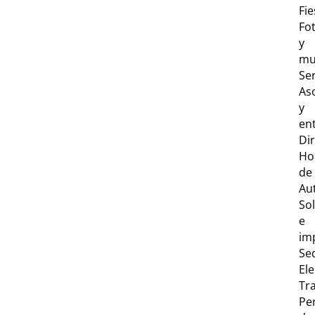
Fie
Fo
y
mu
Ser
As
y
en
Dir
Ho
de
Au
Sol
e
im
Se
Ele
Tr
Per