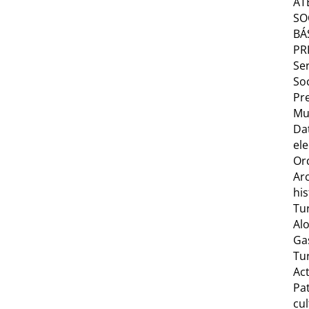
AT
SO
BÁ
PR
Ser
Soc
Pr
Mu
Da
ele
Or
Ar
his
Tu
Al
Ga
Tu
Act
Pa
cul