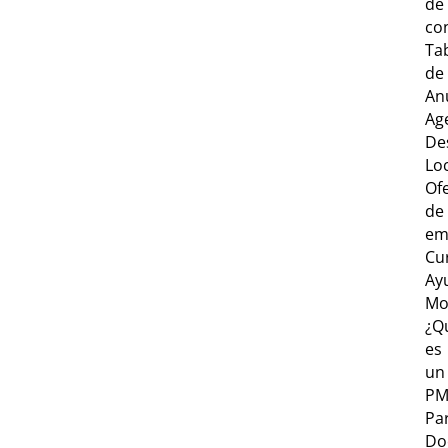
de
co
Ta
de
An
Ag
De
Lo
Of
de
em
Cu
Ay
Mo
¿Q
es
un
PM
Par
Do