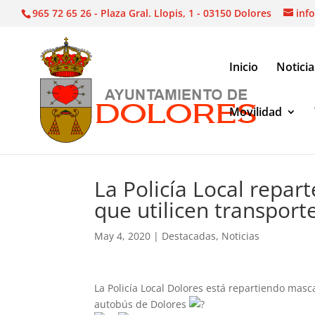
965 72 65 26 - Plaza Gral. Llopis, 1 - 03150 Dolores
inf
Inicio
Noticia
Movilidad
Noticias
|
Destacadas
|
La Policía Local reparte 
La Policía Local repar
que utilicen transport
May 4, 2020
|
Destacadas
,
Noticias
La Policía Local Dolores está repartiendo masc
autobús de Dolores