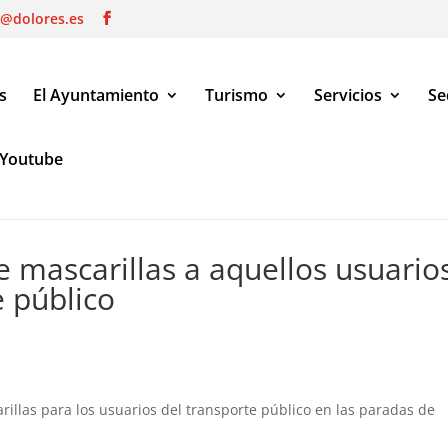
o@dolores.es
s
El Ayuntamiento
Turismo
Servicios
Se
Youtube
mascarillas a aquellos usuarios que utilicen transporte público
te mascarillas a aquellos usuario
e público
arillas para los usuarios del transporte público en las paradas de