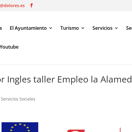
o@dolores.es
s
El Ayuntamiento
Turismo
Servicios
Se
Youtube
Ingles taller Empleo la Alameda IV
or Ingles taller Empleo la Alame
,
Servicios Sociales