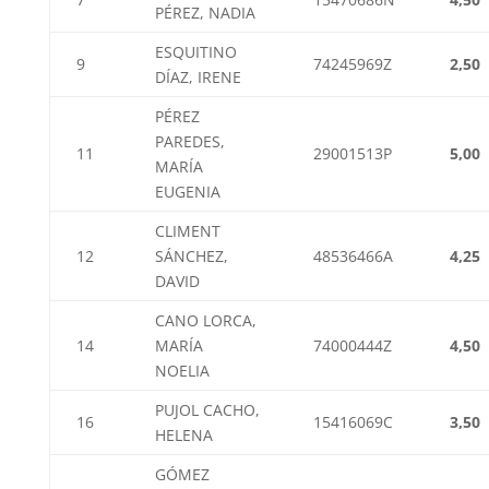
PÉREZ, NADIA
ESQUITINO
9
74245969Z
2,50
DÍAZ, IRENE
PÉREZ
PAREDES,
11
29001513P
5,00
MARÍA
EUGENIA
CLIMENT
12
SÁNCHEZ,
48536466A
4,25
DAVID
CANO LORCA,
14
MARÍA
74000444Z
4,50
NOELIA
PUJOL CACHO,
16
15416069C
3,50
HELENA
GÓMEZ