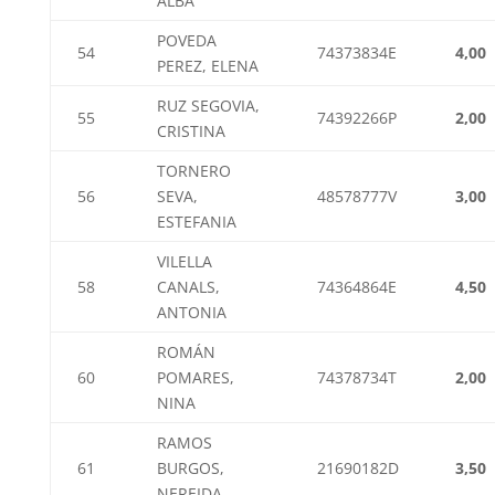
ALBA
POVEDA
54
74373834E
4,00
PEREZ, ELENA
RUZ SEGOVIA,
55
74392266P
2,00
CRISTINA
TORNERO
56
SEVA,
48578777V
3,00
ESTEFANIA
VILELLA
58
CANALS,
74364864E
4,50
ANTONIA
ROMÁN
60
POMARES,
74378734T
2,00
NINA
RAMOS
61
BURGOS,
21690182D
3,50
NEREIDA