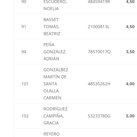
90
ESCUDERO,
48459419R
4,50
NOELIA
BASSET
91
TOMÁS,
21000813L
4,50
BEATRIZ
PEÑA
94
GONZÁLEZ,
78570017Q
3,50
ADRIÁN
GONZÁLBEZ
MARTÍN DE
101
SANTA
48535262H
4,00
OLALLA,
CARMEN
RODRÍGUEZ
102
CAMPIÑA,
53233780G
5,00
GRACIA
REYERO