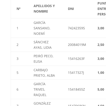
PUN
APELLIDOS Y
Nº
DNI
ENTR
NOMBRE
PER
GARCÍA
1
SANSANO,
74242359S
3,00
NOEMÍ
SÁNCHEZ
2
20084019M
2,50
AYAS, LIDIA
PEIRÓ PECO,
3
15416263F
3,00
ELISA
CARBAJO
5
15417327J
1,00
PRIETO, ALBA
GARCÍA
6
TRIVES,
15418455Z
5,00
RAQUEL
GONZÁLEZ
7
15470686N
4,50