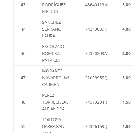
43
RODRÍGUEZ,
48640129M
5,00
MELODI
SÁNCHEZ
44
SERRANO,
74219839N
4,00
LAURA
ESCOLANO
46
ROMERA,
74380209A
2,00
PATRICIA
MORANTE
47
NAVARRO, Mª
22009958Q
5,00
CARMEN
PEREZ
48
TORRECILLAS,
74373284R
1,50
ALEJANDRA
TORTOSA
53
BARRAGAN,
74366169Q
1,50