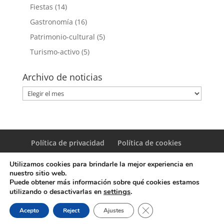
Fiestas
(14)
Gastronomía
(16)
Patrimonio-cultural
(5)
Turismo-activo
(5)
Archivo de noticias
Archivo
de
noticias
Política de privacidad
Política de cookies
Utilizamos cookies para brindarle la mejor experiencia en
nuestro sitio web.
Puede obtener más información sobre qué cookies estamos
settings
.
utilizando o desactivarlas en
© Copyright Servicio de Informática y Telecomunicaciones.
Cerrar el banner de coo
Acepto
Reject
Ajustes
Diputacion Provincial Alicante