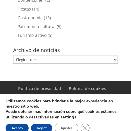
Donde-comer
(2)
Fiestas
(14)
Gastronomía
(16)
Patrimonio-cultural
(5)
Turismo-activo
(5)
Archivo de noticias
Archivo
de
noticias
Política de privacidad
Política de cookies
Utilizamos cookies para brindarle la mejor experiencia en
nuestro sitio web.
Puede obtener más información sobre qué cookies estamos
settings
.
utilizando o desactivarlas en
© Copyright Servicio de Informática y Telecomunicaciones.
Cerrar el banner de coo
Acepto
Reject
Ajustes
Diputacion Provincial Alicante