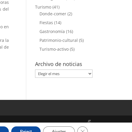
horas
Turismo
(41)
s del
Donde-comer
(2)
Fiestas
(14)
io en
Gastronomía
(16)
ra la
Patrimonio-cultural
(5)
al de
Turismo-activo
(5)
Archivo de noticias
Archivo
de
noticias
Cerrar el banner de cooki
Reject
Ajustes