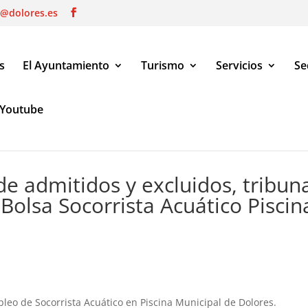
o@dolores.es
s
El Ayuntamiento
Turismo
Servicios
Se
Youtube
excluidos, tribunal y fecha de pruebas de Bolsa Socorrista Acuátic
de admitidos y excluidos, tribun
Bolsa Socorrista Acuático Piscin
pleo de Socorrista Acuático en Piscina Municipal de Dolores.