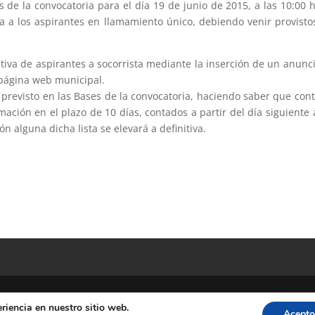
s de la convocatoria para el día 19 de junio de 2015, a las 10:00 
a a los aspirantes en llamamiento único, debiendo venir provisto
itiva de aspirantes a socorrista mediante la inserción de un anunc
 página web municipal.
previsto en las Bases de la convocatoria, haciendo saber que cont
ación en el plazo de 10 días, contados a partir del día siguiente 
n alguna dicha lista se elevará a definitiva.
riencia en nuestro sitio web.
Acepto