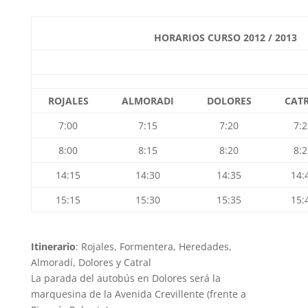
HORARIOS CURSO 2012 / 2013
ROJALES
ALMORADI
DOLORES
CAT
7:00
7:15
7:20
7:2
8:00
8:15
8:20
8:2
14:15
14:30
14:35
14:
15:15
15:30
15:35
15:
Itinerario
: Rojales, Formentera, Heredades,
Almoradí, Dolores y Catral
La parada del autobús en Dolores será la
marquesina de la Avenida Crevillente (frente a