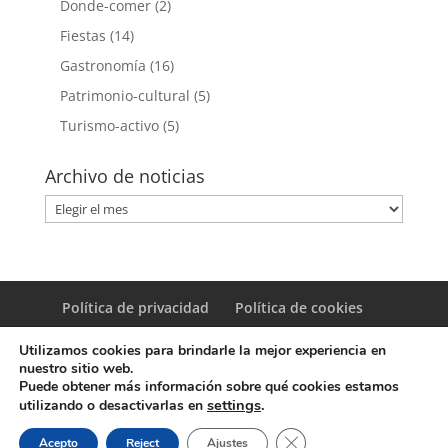
Donde-comer
(2)
Fiestas
(14)
Gastronomía
(16)
Patrimonio-cultural
(5)
Turismo-activo
(5)
Archivo de noticias
Archivo
de
noticias
Política de privacidad
Política de cookies
Utilizamos cookies para brindarle la mejor experiencia en
nuestro sitio web.
Puede obtener más información sobre qué cookies estamos
settings
.
utilizando o desactivarlas en
© Copyright Servicio de Informática y Telecomunicaciones.
Cerrar el banner de coo
Acepto
Reject
Ajustes