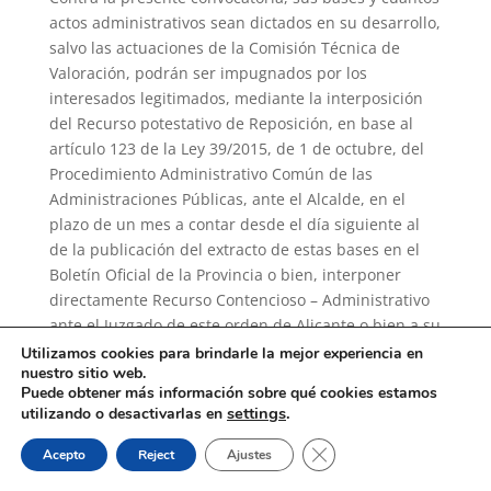
actos administrativos sean dictados en su desarrollo,
salvo las actuaciones de la Comisión Técnica de
Valoración, podrán ser impugnados por los
interesados legitimados, mediante la interposición
del Recurso potestativo de Reposición, en base al
artículo 123 de la Ley 39/2015, de 1 de octubre, del
Procedimiento Administrativo Común de las
Administraciones Públicas, ante el Alcalde, en el
plazo de un mes a contar desde el día siguiente al
de la publicación del extracto de estas bases en el
Boletín Oficial de la Provincia o bien, interponer
directamente Recurso Contencioso – Administrativo
ante el Juzgado de este orden de Alicante o bien a su
elección, el de la circunscripción de su domicilio si lo
Utilizamos cookies para brindarle la mejor experiencia en
nuestro sitio web.
tuviera fuera de Alicante, en el plazo de dos meses,
Puede obtener más información sobre qué cookies estamos
a tenor de lo previsto en el artículo 46 de la Ley
settings
.
utilizando o desactivarlas en
29/1998, de 13 de julio, Reguladora de la Jurisdicción
Cerrar el banner de coo
Contencioso-Administrativa advirtiéndole que tales
Acepto
Reject
Ajustes
recursos no tienen efecto suspensivo, y ello sin