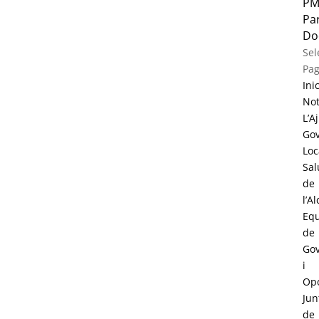
PM
Par
Do
Sel
Pa
Inic
Not
L’A
Go
Loc
Sal
de
l’A
Eq
de
Go
i
Opo
Jun
de