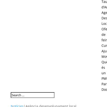
Tau
d’A
Age
Des
Loc
Ofe
de
fei
Cur
Aju
Mov
Qu
és
un
PM
Par
Do
Notícies
|
Agència desenvolupament local