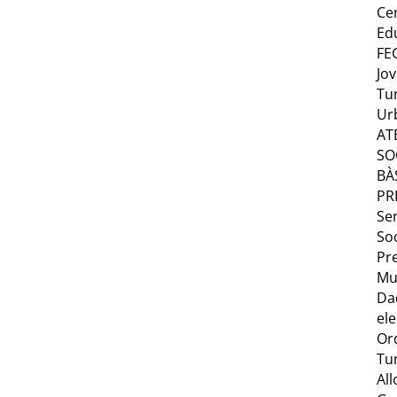
Ce
Ed
FE
Jo
Tu
Ur
AT
SO
BÀ
PR
Ser
Soc
Pr
Mu
Da
ele
Or
Tu
Al