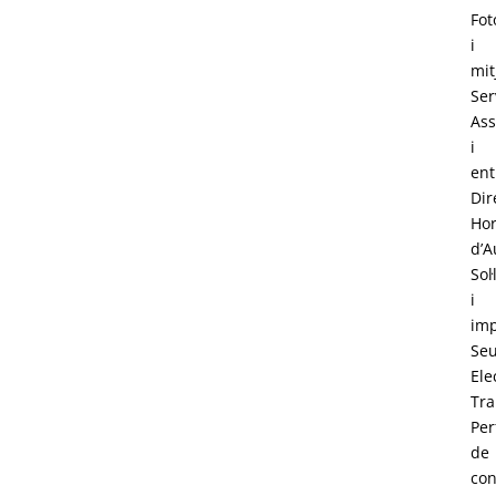
Fot
i
mit
Ser
Ass
i
ent
Dir
Hor
d’A
Sol·
i
im
Se
Ele
Tra
Perf
de
con