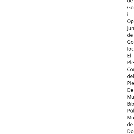
de
Go
i
Op
Ju
de
Go
loc
El
Ple
Co
del
Ple
De
Mu
Bib
Pú
Mu
de
Do