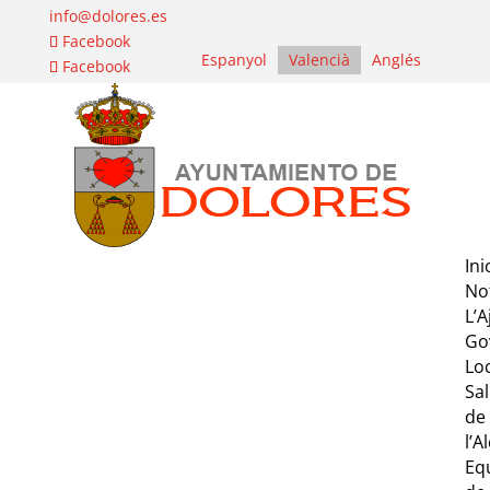
info@dolores.es
Facebook
Espanyol
Valencià
Anglés
Facebook
Ini
Not
L’
Go
Lo
Sa
de
l’A
Eq