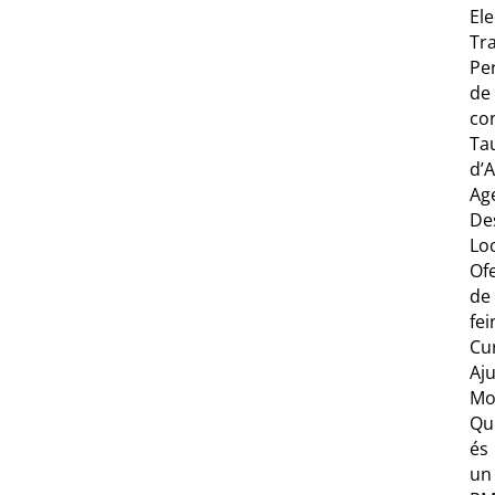
Ele
Tr
Per
de
co
Ta
d’
Ag
De
Lo
Of
de
fei
Cu
Aj
Mov
Qu
és
un