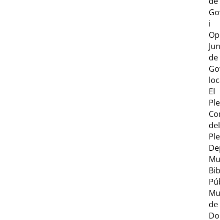
de
Go
i
Op
Ju
de
Go
loc
El
Ple
Co
del
Ple
De
Mu
Bib
Pú
Mu
de
Do