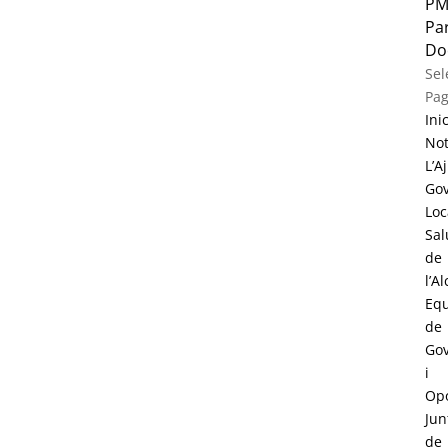
PM
Par
Do
Sel
Pa
Inic
Not
L’A
Go
Loc
Sal
de
l’A
Eq
de
Go
i
Opo
Jun
de