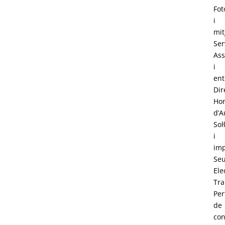
Fot
i
mit
Ser
Ass
i
ent
Dir
Hor
d’A
Sol·
i
im
Se
Ele
Tra
Perf
de
con