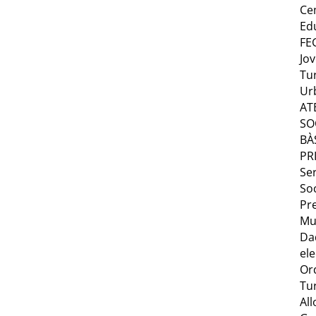
Ce
Ed
FE
Jo
Tu
Ur
AT
SO
BÀ
PR
Ser
Soc
Pr
Mu
Da
ele
Or
Tu
Al