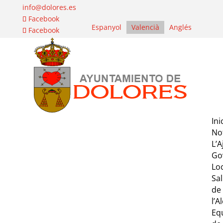
info@dolores.es
Facebook
Espanyol
Valencià
Anglés
Facebook
Ini
Not
L’
Go
Lo
Sa
de
l’A
Eq