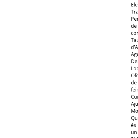
Ele
Tr
Per
de
co
Ta
d’
Ag
De
Lo
Of
de
fei
Cu
Aj
Mov
Qu
és
un