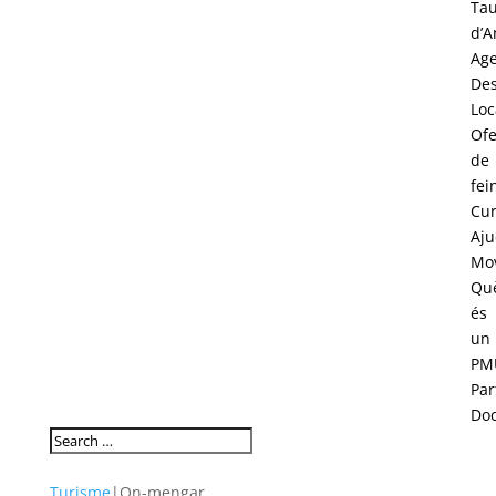
Tau
d’A
Age
Des
Loc
Ofe
de
fei
Cur
Aju
Mov
Qu
és
un
PM
Par
Do
Turisme
|
On-mengar