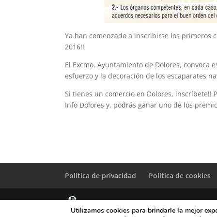
Ya han comenzado a inscribirse los primeros 
2016!!
El Excmo. Ayuntamiento de Dolores, convoca este
esfuerzo y la decoración de los escaparates n
Si tienes un comercio en Dolores, inscríbete!!
Info Dolores y, podrás ganar uno de los premio
Política de privacidad
Política de cookies
Utilizamos cookies para brindarle la mejor expe
© Copyright Servicio de Informática y Telecomunicacione