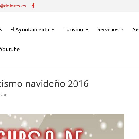
o@dolores.es
s
El Ayuntamiento
Turismo
Servicios
Se
Youtube
smo navideño 2016
tismo navideño 2016
izar