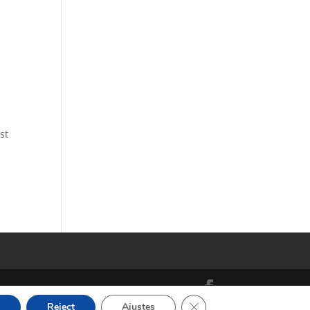
st
Cerrar el banner de cooki
Reject
Ajustes