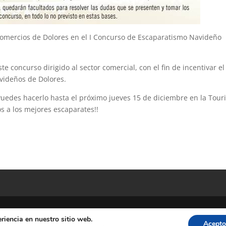
comercios de Dolores en el I Concurso de Escaparatismo Navideño
 concurso dirigido al sector comercial, con el fin de incentivar el
avideños de Dolores.
 Puedes hacerlo hasta el próximo jueves 15 de diciembre en la Touri
s a los mejores escaparates!!
riencia en nuestro sitio web.
Acepto
s. Diputacion Provincial Alicante