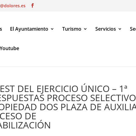
o@dolores.es
s
El Ayuntamiento
Turismo
Servicios
Se
Youtube
T DEL EJERCICIO ÚNICO – 1ª PARTE Y PLANTILLA RESPUESTAS PRO
OLIDACIÓN/ESTABILIZACIÓN
ST DEL EJERCICIO ÚNICO – 1ª
RESPUESTAS PROCESO SELECTIV
OPIEDAD DOS PLAZA DE AUXILI
CESO DE
BILIZACIÓN