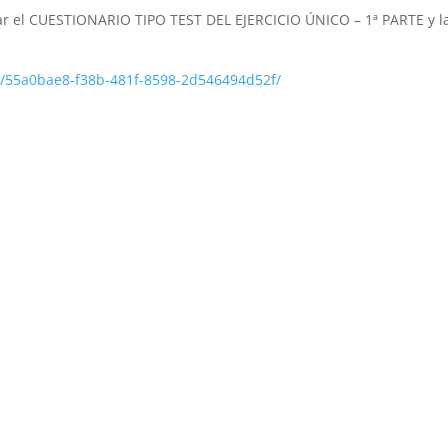
tar el CUESTIONARIO TIPO TEST DEL EJERCICIO ÚNICO – 1ª PARTE y l
cy/55a0bae8-f38b-481f-8598-2d546494d52f/