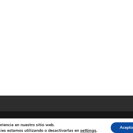
riencia en nuestro sitio web.
Acepto
s. Diputacion Provincial Alicante
settings
.
ies estamos utilizando o desactivarlas en