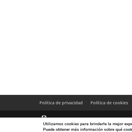
Política de privacidad
Política de cookies
Utilizamos cookies para brindarle la mejor expe
© Copyright Servicio de Informática y Telecomunicacione
Puede obtener más información sobre qué cook