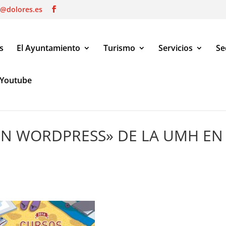
o@dolores.es
s
El Ayuntamiento
Turismo
Servicios
Se
Youtube
PRESS» DE LA UMH EN DOLORES
ON WORDPRESS» DE LA UMH EN