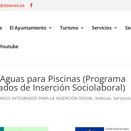
o@dolores.es
s
El Ayuntamiento
Turismo
Servicios
Se
Youtube
as para Piscinas (Programa SPES Itinerarios Integrados de Inserci
Aguas para Piscinas (Programa
rados de Inserción Sociolaboral)
ARIOS INTEGRADOS PARA LA INSERCIÓN SOCIAL
,
Noticias
,
Servicios