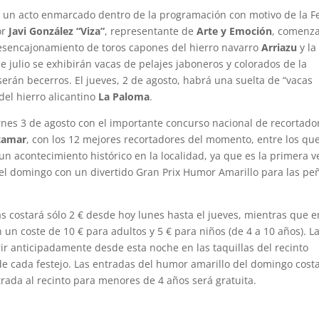
 un acto enmarcado dentro de la programación con motivo de la F
or
Javi González “Viza”
, representante de
Arte y Emoción
, comenz
esencajonamiento de toros capones del hierro navarro
Arriazu
y la
 julio se exhibirán vacas de pelajes jaboneros y colorados de la
serán becerros. El jueves, 2 de agosto, habrá una suelta de “vacas
del hierro alicantino
La Paloma
.
iernes 3 de agosto con el importante concurso nacional de recortado
etamar
, con los 12 mejores recortadores del momento, entre los qu
 un acontecimiento histórico en la localidad, ya que es la primera v
 el domingo con un divertido Gran Prix Humor Amarillo para las pe
s costará sólo 2 € desde hoy lunes hasta el jueves, mientras que e
un coste de 10 € para adultos y 5 € para niños (de 4 a 10 años). L
ir anticipadamente desde esta noche en las taquillas del recinto
 de cada festejo. Las entradas del humor amarillo del domingo cost
ntrada al recinto para menores de 4 años será gratuita.