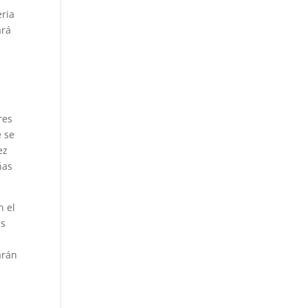
eria
ará
res
e se
ez
ñas
n el
as
arán