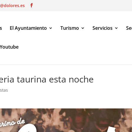
o@dolores.es
s
El Ayuntamiento
Turismo
Servicios
Se
Youtube
a taurina esta noche
eria taurina esta noche
estas