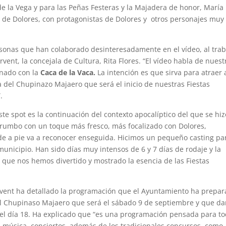
de la Vega y para las Peñas Festeras y la Majadera de honor, María
 de Dolores, con protagonistas de Dolores y otros personajes muy
sonas que han colaborado desinteresadamente en el vídeo, al trab
rvent, la concejala de Cultura, Rita Flores. “El vídeo habla de nuest
onado con la
Caca de la Vaca.
La intención es que sirva para atraer 
del Chupinazo Majaero que será el inicio de nuestras Fiestas
.
ste spot es la continuación del contexto apocalíptico del que se hiz
 rumbo con un toque más fresco, más focalizado con Dolores,
e a pie va a reconocer enseguida. Hicimos un pequeño casting pa
municipio. Han sido días muy intensos de 6 y 7 días de rodaje y la
 que nos hemos divertido y mostrado la esencia de las Fiestas
Sirvent ha detallado la programación que el Ayuntamiento ha prepa
el Chupinaso Majaero que será el sábado 9 de septiembre y que da
a el día 18. Ha explicado que “es una programación pensada para t
, música, conciertos, además de los tradicionales concursos, como