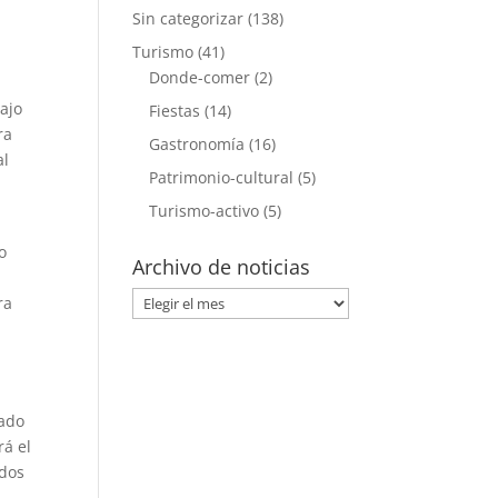
Sin categorizar
(138)
Turismo
(41)
Donde-comer
(2)
ajo
Fiestas
(14)
ra
Gastronomía
(16)
al
Patrimonio-cultural
(5)
Turismo-activo
(5)
o
Archivo de noticias
Archivo
ra
de
noticias
rado
rá el
odos