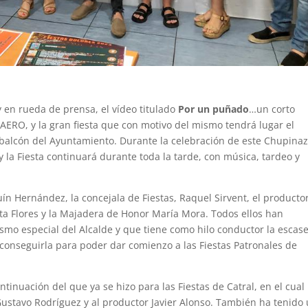
 en rueda de prensa, el vídeo titulado
Por un puñado
…un corto
ERO, y la gran fiesta que con motivo del mismo tendrá lugar el
balcón del Ayuntamiento. Durante la celebración de este Chupina
 y la Fiesta continuará durante toda la tarde, con música, tardeo y
uín Hernández, la concejala de Fiestas, Raquel Sirvent, el producto
Rita Flores y la Majadera de Honor María Mora. Todos ellos han
smo especial del Alcalde y que tiene como hilo conductor la escas
 conseguirla para poder dar comienzo a las Fiestas Patronales de
.
ntinuación del que ya se hizo para las Fiestas de Catral, en el cual
 Gustavo Rodríguez y al productor Javier Alonso. También ha tenido