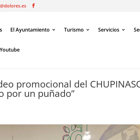
o@dolores.es
s
El Ayuntamiento
Turismo
Servicios
Se
Youtube
eo promocional del CHUPINASO MAJAERO titulado “Solo por un puñ
vídeo promocional del CHUPINAS
o por un puñado”