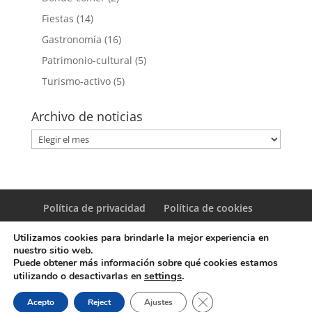
Fiestas
(14)
Gastronomía
(16)
Patrimonio-cultural
(5)
Turismo-activo
(5)
Archivo de noticias
Archivo
de
noticias
Política de privacidad
Política de cookies
Utilizamos cookies para brindarle la mejor experiencia en
nuestro sitio web.
Puede obtener más información sobre qué cookies estamos
settings
.
utilizando o desactivarlas en
© Copyright Servicio de Informática y Telecomunicaciones.
Cerrar el banner de coo
Acepto
Reject
Ajustes
Diputacion Provincial Alicante