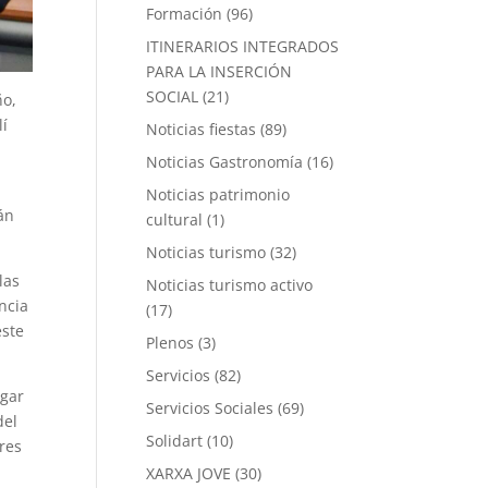
Formación
(96)
ITINERARIOS INTEGRADOS
PARA LA INSERCIÓN
SOCIAL
(21)
ño,
lí
Noticias fiestas
(89)
Noticias Gastronomía
(16)
Noticias patrimonio
án
cultural
(1)
Noticias turismo
(32)
las
Noticias turismo activo
ncia
(17)
este
Plenos
(3)
Servicios
(82)
ugar
Servicios Sociales
(69)
del
Solidart
(10)
res
XARXA JOVE
(30)