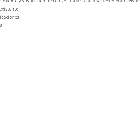
cimiento y sustitución de red secundaria de abastecimiento existe
existente.
icaciones.
a.