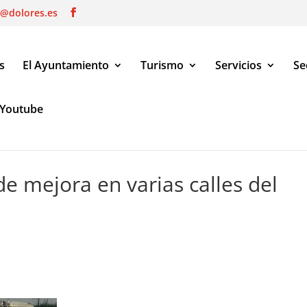
o@dolores.es
s
El Ayuntamiento
Turismo
Servicios
Se
Youtube
 mejora en varias calles del municipio
de mejora en varias calles del