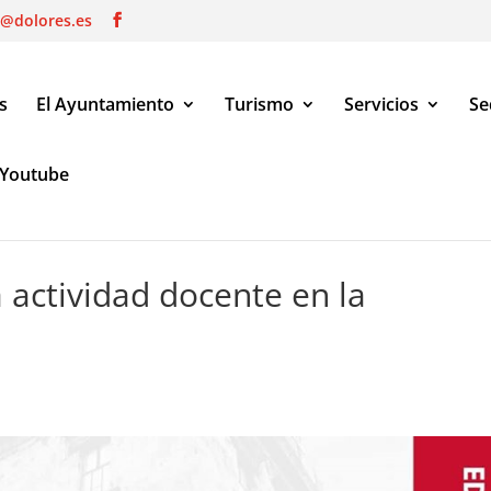
o@dolores.es
s
El Ayuntamiento
Turismo
Servicios
Se
Youtube
ad docente en la Comunitat Valenciana
 actividad docente en la