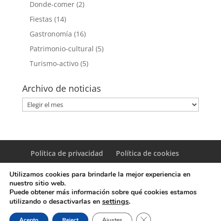
Donde-comer
(2)
Fiestas
(14)
Gastronomía
(16)
Patrimonio-cultural
(5)
Turismo-activo
(5)
Archivo de noticias
Archivo
de
noticias
Política de privacidad
Política de cookies
Utilizamos cookies para brindarle la mejor experiencia en
nuestro sitio web.
Puede obtener más información sobre qué cookies estamos
settings
.
utilizando o desactivarlas en
© Copyright Servicio de Informática y Telecomunicaciones.
Cerrar el banner de coo
Acepto
Reject
Ajustes