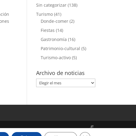
Sin categorizar
(138)
ación
Turismo
(41)
iones
Donde-comer
(2)
Fiestas
(14)
Gastronomía
(16)
Patrimonio-cultural
(5)
Turismo-activo
(5)
Archivo de noticias
Archivo
de
noticias
Cerrar el banner de cooki