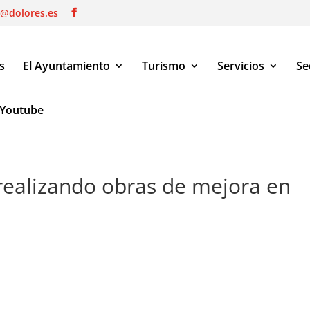
o@dolores.es
s
El Ayuntamiento
Turismo
Servicios
Se
Youtube
s de mejora en espacios públicos
realizando obras de mejora en