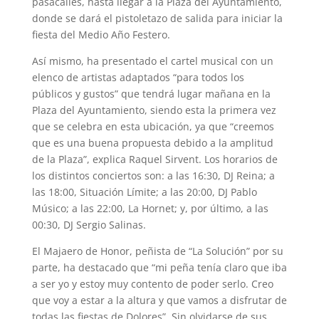
pasacalles, hasta llegar a la Plaza del Ayuntamiento,
donde se dará el pistoletazo de salida para iniciar la
fiesta del Medio Año Festero.
Así mismo, ha presentado el cartel musical con un
elenco de artistas adaptados “para todos los
públicos y gustos” que tendrá lugar mañana en la
Plaza del Ayuntamiento, siendo esta la primera vez
que se celebra en esta ubicación, ya que “creemos
que es una buena propuesta debido a la amplitud
de la Plaza”, explica Raquel Sirvent. Los horarios de
los distintos conciertos son: a las 16:30, DJ Reina; a
las 18:00, Situación Límite; a las 20:00, DJ Pablo
Músico; a las 22:00, La Hornet; y, por último, a las
00:30, DJ Sergio Salinas.
El Majaero de Honor, peñista de “La Solución” por su
parte, ha destacado que “mi peña tenía claro que iba
a ser yo y estoy muy contento de poder serlo. Creo
que voy a estar a la altura y que vamos a disfrutar de
todas las fiestas de Dolores”. Sin olvidarse de sus